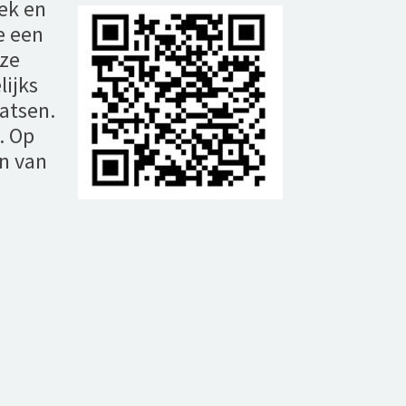
ek en
e een
eze
lijks
aatsen.
. Op
en van