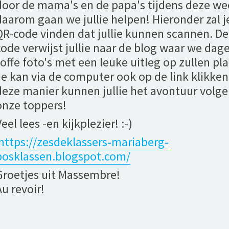
door de mama's en de papa's tijdens deze we
daarom gaan we jullie helpen! Hieronder zal j
QR-code vinden dat jullie kunnen scannen. D
code verwijst jullie naar de blog waar we dage
toffe foto's met een leuke uitleg op zullen pl
Je kan via de computer ook op de link klikken
deze manier kunnen jullie het avontuur volg
onze toppers!
eel lees -en kijkplezier! :-)
https://zesdeklassers-mariaberg-
bosklassen.blogspot.com/
Groetjes uit Massembre!
Au revoir!