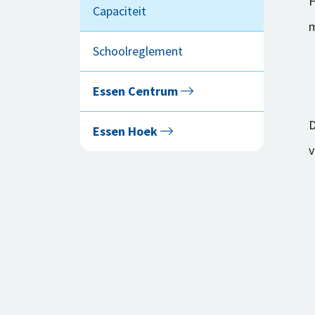
H
Capaciteit
m
Schoolreglement
Essen Centrum
D
Essen Hoek
v