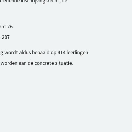
reffende inschrijvingsrecht, de
raat 76
n 287
g wordt aldus bepaald op 414 leerlingen
 worden aan de concrete situatie.